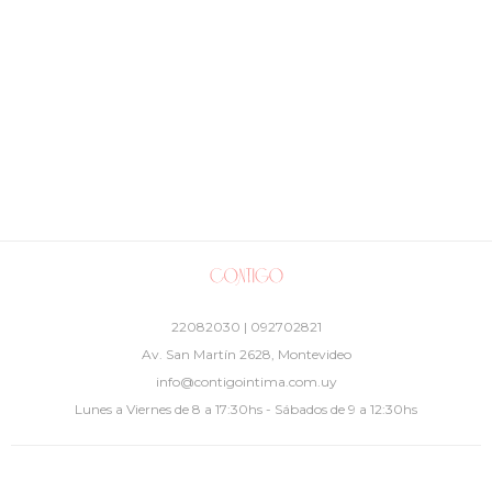
22082030 | 092702821
Av. San Martín 2628, Montevideo
info@contigointima.com.uy
Lunes a Viernes de 8 a 17:30hs - Sábados de 9 a 12:30hs