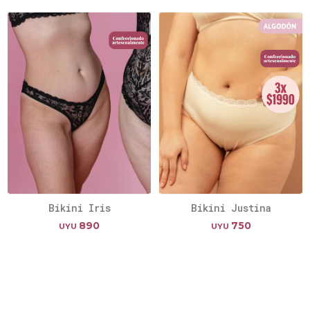
Bikini Iris
Bikini Justina
890
750
UYU
UYU