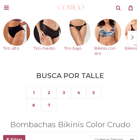

Tiro alto
Tiro medio
Tiro bajo
Bikinis con
Bikinis 
aro
BUSCA POR TALLE
1
2
3
4
5
6
7
Bombachas Bikinis Color Crudo
Recomendados