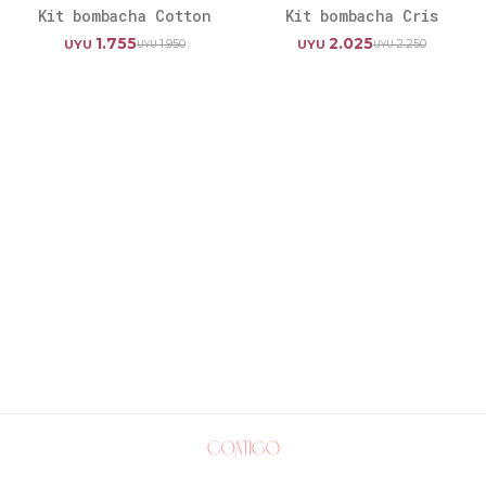
Kit bombacha Cotton
Kit bombacha Cris
1.755
2.025
1.950
2.250
UYU
UYU
UYU
UYU