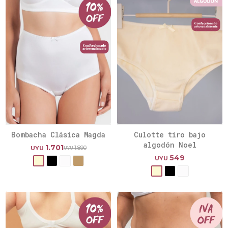
Bombacha Clásica Magda
Culotte tiro bajo
algodón Noel
1.701
1.890
UYU
UYU
549
UYU