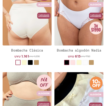
Bombacha Clásica
Bombacha algodón Nadia
1.161
615
1.290
750
UYU
UYU
UYU
UYU