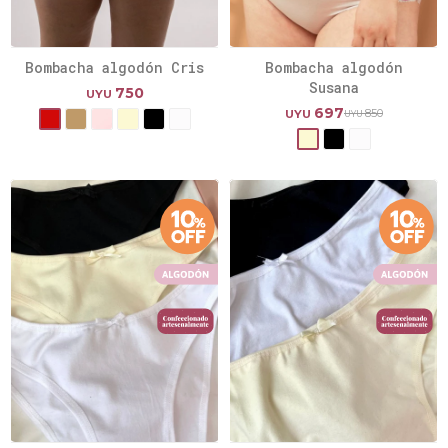
Bombacha algodón Cris
Bombacha algodón
Susana
750
UYU
697
850
UYU
UYU