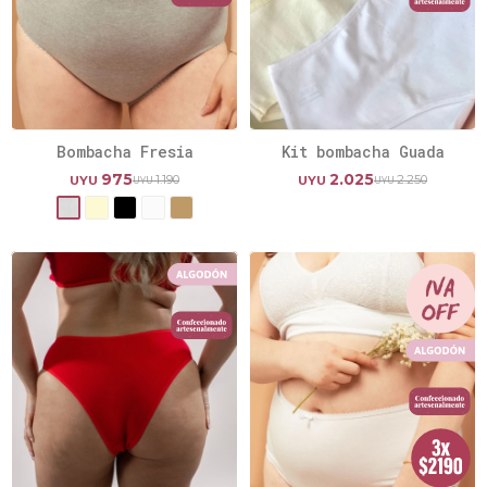
Bombacha Fresia
Kit bombacha Guada
975
2.025
1.190
2.250
UYU
UYU
UYU
UYU