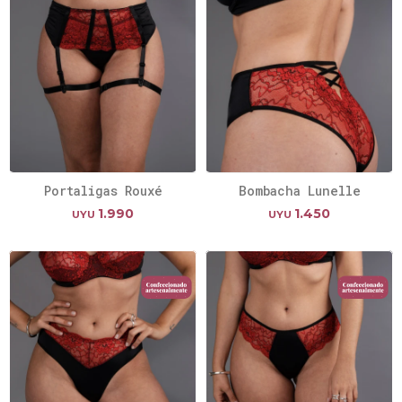
Portaligas Rouxé
Bombacha Lunelle
1.990
1.450
UYU
UYU