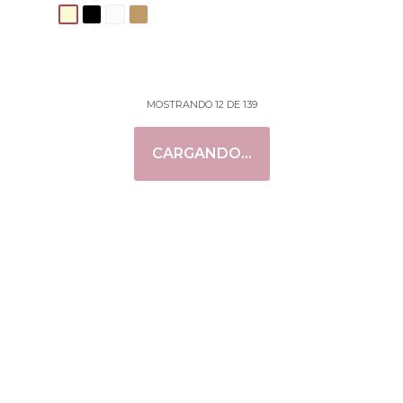
Bikini con tiras Grape
Bombacha Misty
1.490
1.450
UYU
UYU