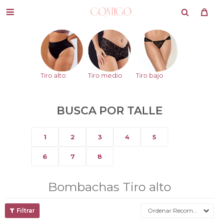

Tiro alto
Tiro medio
Tiro bajo
BUSCA POR TALLE
1
2
3
4
5
6
7
8
Bombachas Tiro alto
Recomendados