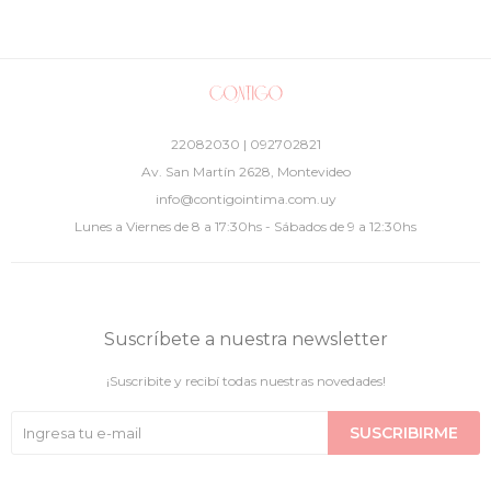
Bikini Anthe
Bombacha Vega
1.350
1.250
UYU
UYU