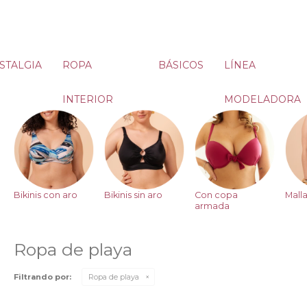
STALGIA
ROPA
BÁSICOS
LÍNEA
INTERIOR
MODELADORA
Bikinis con aro
Bikinis sin aro
Con copa
Malla
armada
Ropa de playa
Filtrando por:
Ropa de playa