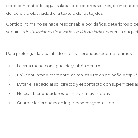
cloro concentrado, agua salada, protectores solares, bronceador
del color, la elasticidad o la textura de los tejidos.
Contigo Íntima no se hace responsable por daños, deterioros o 
seguir las
instrucciones de lavado y cuidado indicadas
en la etiquet
Para prolongar la vida útil de nuestras prendas recomendamos:
Lavar a mano con agua fría y jabón neutro.
Enjuagar inmediatamente las mallas y trajes de baño despué
Evitar el secado al sol directo y el contacto con superficies á
No usar blanqueadores, planchas ni lavarropas.
Guardar las prendas en lugares secos y ventilados.