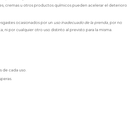
es, cremas u otros productos químicos pueden acelerar el deterioro
desgastes ocasionados por un
uso inadecuado de la prenda
, por no
a, ni por cualquier otro uso distinto al previsto para la misma.
s de cada uso.
speras.