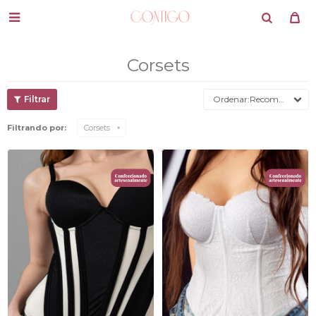

Corsets
Recomendados
Filtrando por:
Corsets