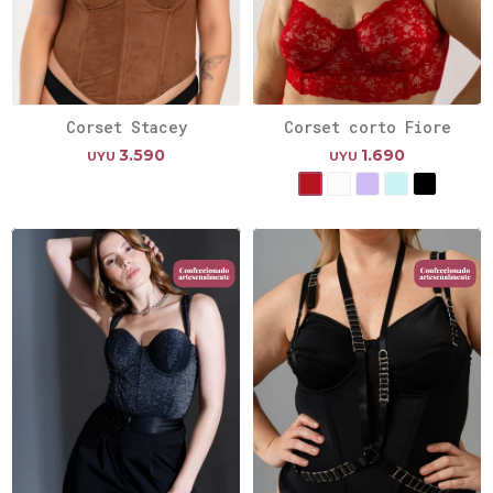
Corset Stacey
Corset corto Fiore
3.590
1.690
UYU
UYU