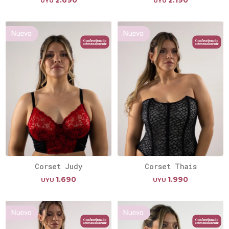
2.690
2.190
UYU
UYU
Corset Judy
Corset Thais
1.690
1.990
UYU
UYU