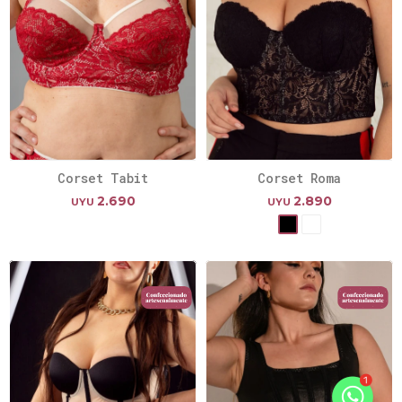
Corset Tabit
Corset Roma
2.690
2.890
UYU
UYU