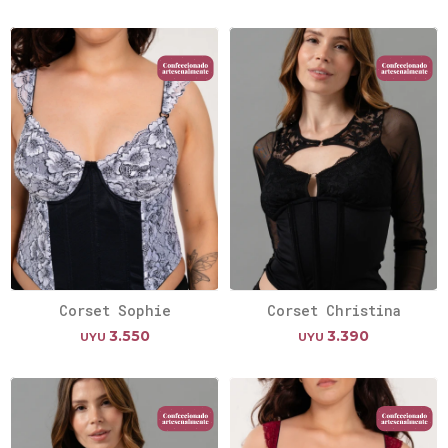
Corset Sophie
Corset Christina
3.550
3.390
UYU
UYU