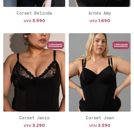
Corset Belinda
Arnés Amy
3.990
1.690
UYU
UYU
Corset Janis
Corset Joan
3.290
3.590
UYU
UYU