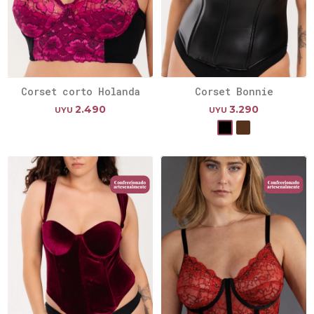
Corset corto Holanda
Corset Bonnie
2.490
3.290
UYU
UYU