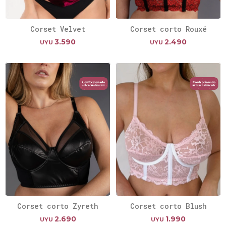
Corset Velvet
Corset corto Rouxé
3.590
2.490
UYU
UYU
Corset corto Zyreth
Corset corto Blush
2.690
1.990
UYU
UYU