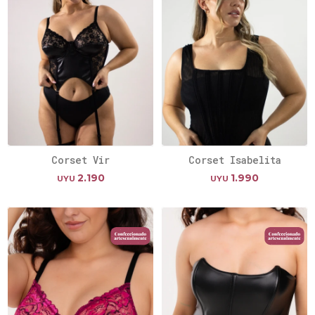
Corset Vir
Corset Isabelita
2.190
1.990
UYU
UYU