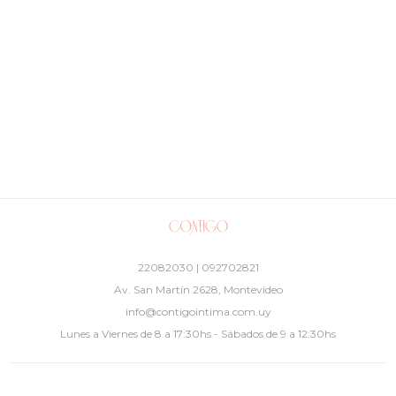
22082030 | 092702821
Av. San Martín 2628, Montevideo
info@contigointima.com.uy
Lunes a Viernes de 8 a 17:30hs - Sábados de 9 a 12:30hs