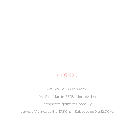
22082030 | 092702821
Av. San Martín 2628, Montevideo
info@contigointima.com.uy
Lunes a Viernes de 8 a 17:30hs - Sábados de 9 a 12:30hs