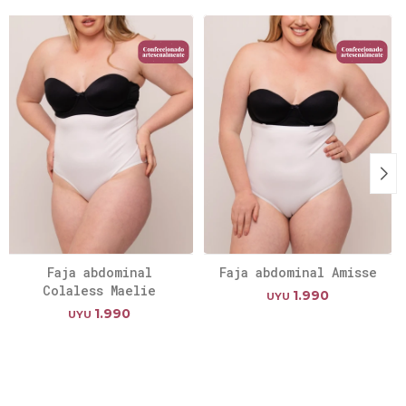
Faja abdominal
Faja abdominal Amisse
Colaless Maelie
1.990
UYU
1.990
UYU