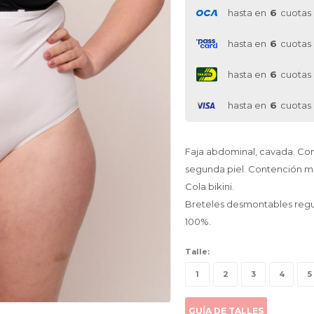
hasta en
6
cuotas
hasta en
6
cuotas
hasta en
6
cuotas
hasta en
6
cuotas
Faja abdominal, cavada. Con
segunda piel. Contención m
Cola bikini.
Breteles desmontables regul
100%.
Talle:
1
2
3
4
5
GUÍA DE TALLES