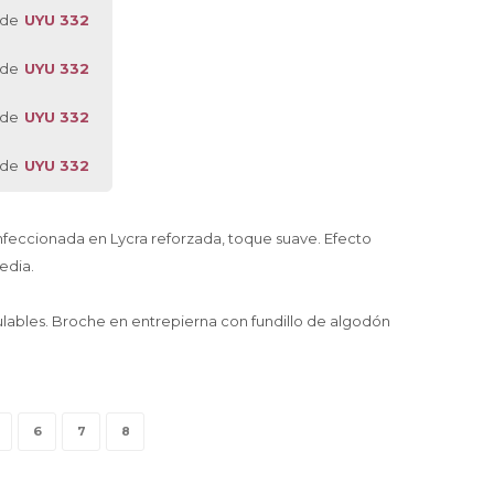
 de
UYU 332
 de
UYU 332
 de
UYU 332
 de
UYU 332
feccionada en Lycra reforzada, toque suave. Efecto
edia.
ables. Broche en entrepierna con fundillo de algodón
6
7
8