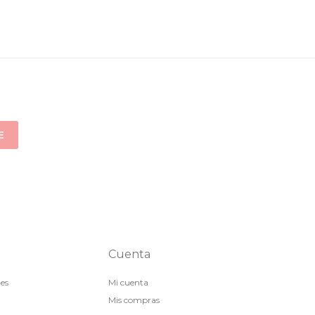
E
Cuenta
nes
Mi cuenta
Mis compras