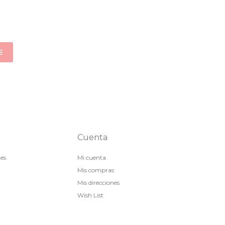
E
Cuenta
nes
Mi cuenta
Mis compras
Mis direcciones
Wish List