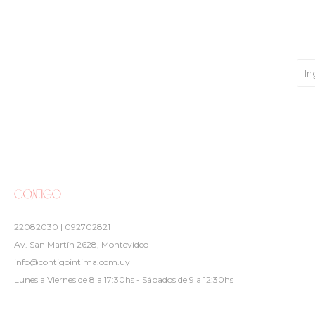
22082030 | 092702821
Av. San Martín 2628, Montevideo
info@contigointima.com.uy
Lunes a Viernes de 8 a 17:30hs - Sábados de 9 a 12:30hs