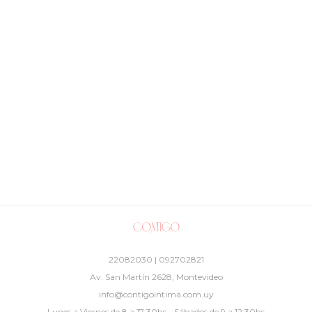
22082030 | 092702821
Av. San Martín 2628, Montevideo
info@contigointima.com.uy
Lunes a Viernes de 8 a 17:30hs - Sábados de 9 a 12:30hs