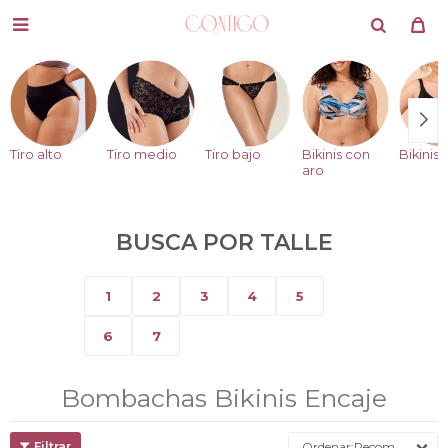

Tiro alto
Tiro medio
Tiro bajo
Bikinis con
Bikinis 
aro
BUSCA POR TALLE
1
2
3
4
5
6
7
Bombachas Bikinis Encaje
Recomendados