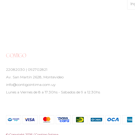
22082030 | 092702821
Av. San Martín 2628, Montevideo
info@contigointima.com.uy
Lunes a Viernes de 8 a 17:30hs - Sábados de 9 a 12:30hs
© Copyright 2026 / Contigo Íntima