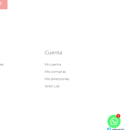
E
Cuenta
nes
Mi cuenta
Mis compras
Mis direcciones
Wish List