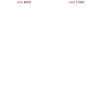
890
1.100
UYU
UYU