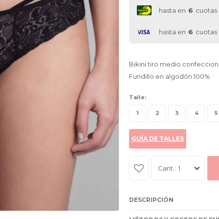
hasta en
6
cuotas
hasta en
6
cuotas
Bikini tiro medio confecciona
Fundillo en algodón 100%
Talle:
1
2
3
4
5
GUÍA DE TALLES
1
DESCRIPCIÓN