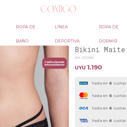
ROPA DE
LÍNEA
ROPA DE
BAÑO
DEPORTIVA
DORMIR
Bikini Maite
2006A
1.190
UYU
hasta en
6
cuotas
hasta en
6
cuotas
hasta en
6
cuotas
hasta en
6
cuotas