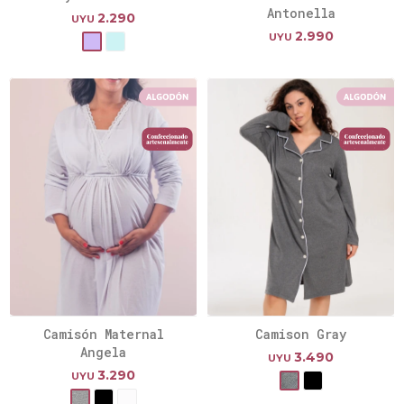
Antonella
2.290
UYU
2.990
UYU
Camisón Maternal
Camison Gray
Angela
3.490
UYU
3.290
UYU