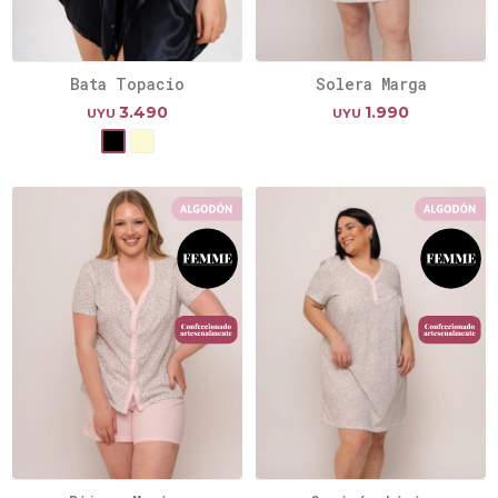
Bata Topacio
Solera Marga
3.490
1.990
UYU
UYU