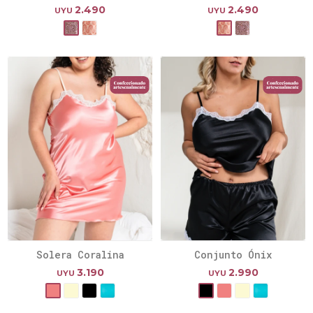
2.490
2.490
UYU
UYU
Solera Coralina
Conjunto Ónix
3.190
2.990
UYU
UYU