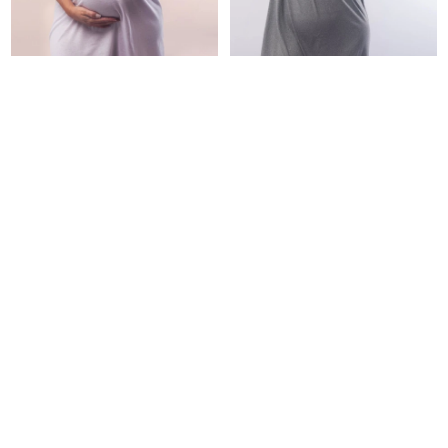
Solera Maternal Chloe
Camisón Maternal
Sheila
2.690
UYU
2.690
UYU