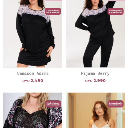
Camison Adams
Pijama Berry
2.490
2.990
UYU
UYU