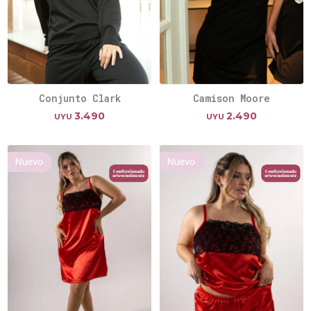
Conjunto Clark
Camison Moore
3.490
2.490
UYU
UYU