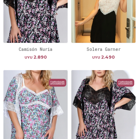
Camisón Nuria
Solera Garner
2.890
2.490
UYU
UYU