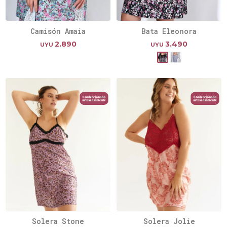
Camisón Amaia
Bata Eleonora
2.890
3.490
UYU
UYU
Solera Stone
Solera Jolie