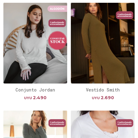
Conjunto Jordan
Vestido Smith
2.490
2.690
UYU
UYU