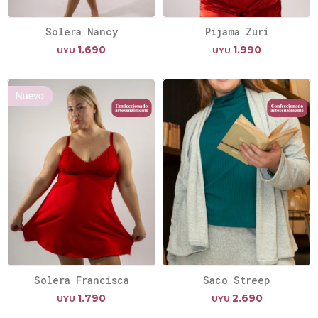
Solera Nancy
Pijama Zuri
1.690
1.990
UYU
UYU
Solera Francisca
Saco Streep
1.790
2.690
UYU
UYU