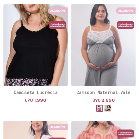
Camiseta Lucrecia
Camison Maternal Vale
1.990
2.690
UYU
UYU