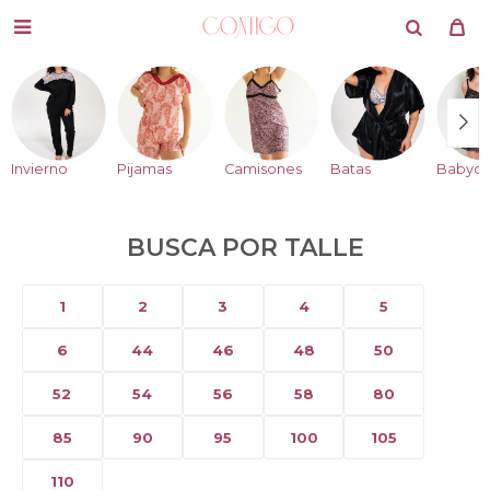

Invierno
Pijamas
Camisones
Batas
Babydo
BUSCA POR TALLE
1
2
3
4
5
6
44
46
48
50
52
54
56
58
80
85
90
95
100
105
110