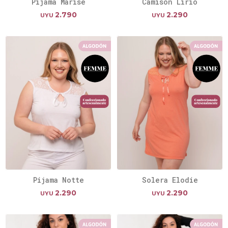
Pijama Marise
Camisón Lirio
2.790
2.290
UYU
UYU
Pijama Notte
Solera Elodie
2.290
2.290
UYU
UYU