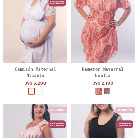
Camisón Maternal
Remerón Maternal
Micaela
Noelia
3.290
2.190
UYU
UYU