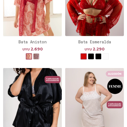
Bata Aniston
Bata Esmeralda
2.690
2.290
UYU
UYU