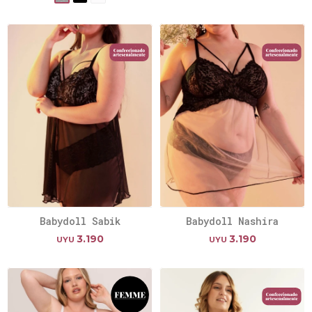
Babydoll Sabik
Babydoll Nashira
3.190
3.190
UYU
UYU