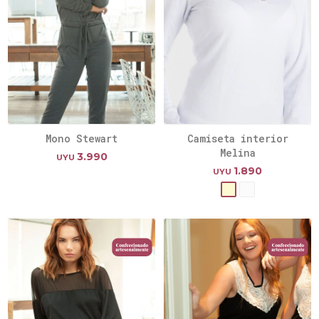
Mono Stewart
Camiseta interior
Melina
3.990
UYU
1.890
UYU