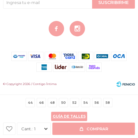
SUSCRIBIRME


© Copyright 2026 / Contigo Íntima
44
46
48
50
52
54
56
58
GUÍA DE TALLES
Fenicio
1
COMPRAR