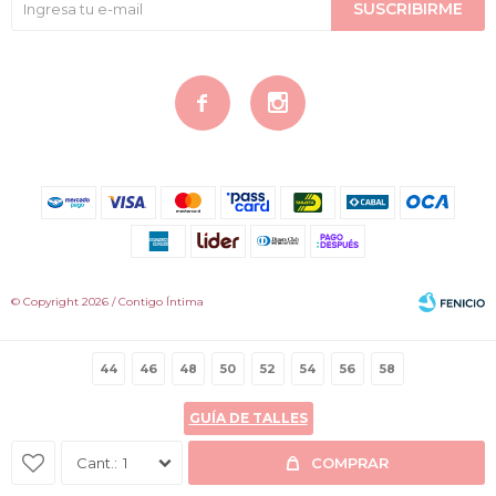
SUSCRIBIRME


© Copyright 2026 / Contigo Íntima
44
46
48
50
52
54
56
58
GUÍA DE TALLES
Fenicio
1
COMPRAR