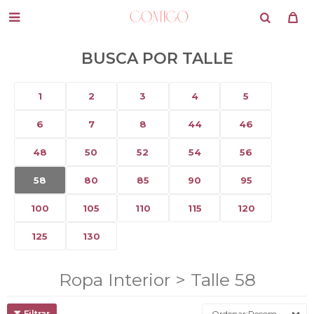

BUSCA POR TALLE
1
2
3
4
5
6
7
8
44
46
48
50
52
54
56
58
80
85
90
95
100
105
110
115
120
125
130
Ropa Interior > Talle 58
Recomendados