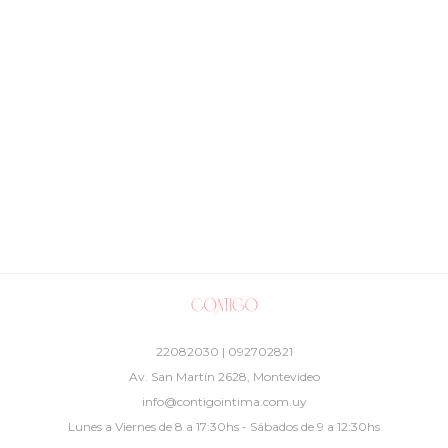
22082030 | 092702821
Av. San Martín 2628, Montevideo
info@contigointima.com.uy
Lunes a Viernes de 8 a 17:30hs - Sábados de 9 a 12:30hs