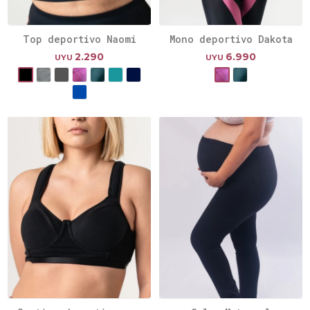
Top deportivo Naomi
Mono deportivo Dakota
2.290
6.990
UYU
UYU