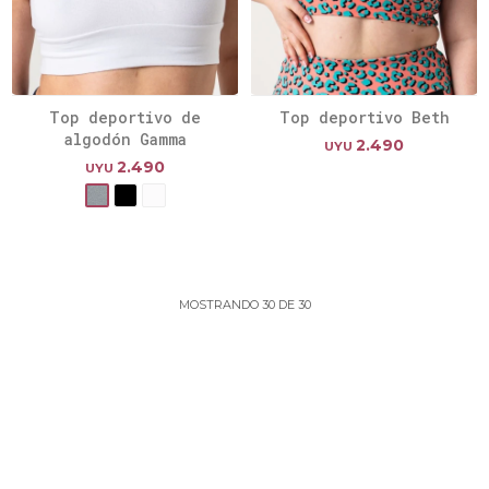
Top deportivo de
Top deportivo Beth
algodón Gamma
2.490
UYU
2.490
UYU
MOSTRANDO
30
DE
30