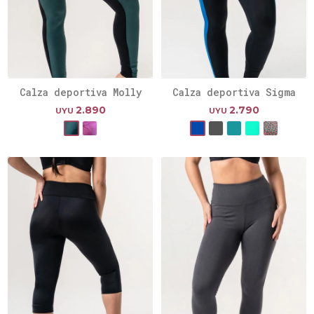
Calza deportiva Molly
Calza deportiva Sigma
2.890
2.790
UYU
UYU