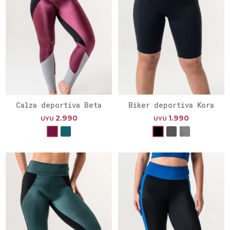
Calza deportiva Beta
Biker deportiva Kora
2.990
1.990
UYU
UYU