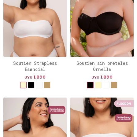
Soutien Strapless
Soutien sin breteles
Esencial
Ornella
1.890
1.890
UYU
UYU