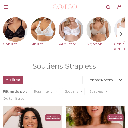

Con aro
Sin aro
Reductor
Algodón
Con co
armad
Soutiens Strapless
Recomendados
Filtrando por:
Ropa Interior
Soutiens
Strapless
Quitar filtros