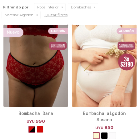
Filtrando por:
Ropa Interior
Bombachas
Quitar filtros
Material:
Algodón
Bombacha Dana
Bombacha algodón
Susana
990
UYU
850
UYU