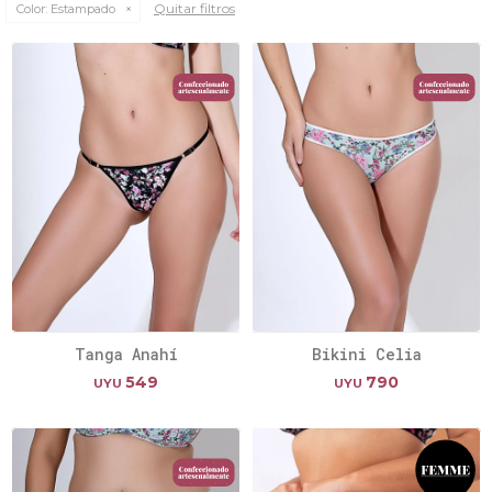
Quitar filtros
Color:
Estampado
Tanga Anahí
Bikini Celia
549
790
UYU
UYU