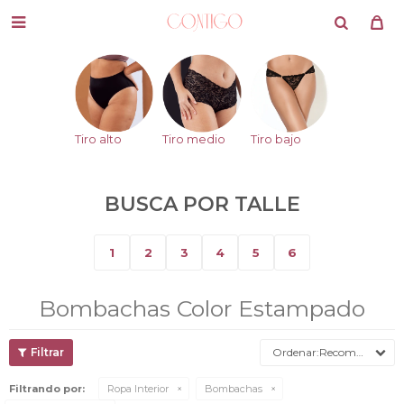

Tiro alto
Tiro medio
Tiro bajo
BUSCA POR TALLE
1
2
3
4
5
6
Bombachas Color Estampado
Recomendados
Filtrando por:
Ropa Interior
Bombachas