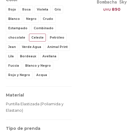
Bombacha Sky
890
Rojo
Rosa
Violeta
Gris
UYU
Blanco
Negro
Crudo
Estampado
Combinado
chocolate
Celeste
Petróleo
Jean
Verde Agua
Animal Print
Lila
Bordeaux
Avellana
Fucsia
Blanco y Negro
Rojo y Negro
Acqua
Material
Puntilla Elastizada (Poliamida y
Elastano)
Tipo de prenda