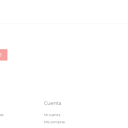
E
Cuenta
nes
Mi cuenta
Mis compras