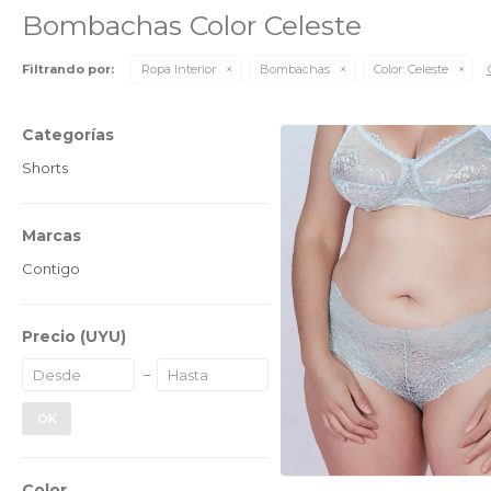
Bombachas Color Celeste
Filtrando por:
Ropa Interior
Bombachas
Color:
Celeste
Categorías
Shorts
Marcas
Contigo
Precio
(UYU)
OK
Color