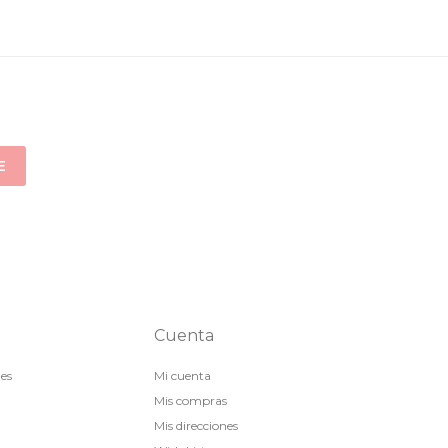
E
Cuenta
nes
Mi cuenta
Mis compras
Mis direcciones