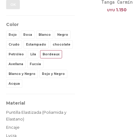
Tanga Carmín
OK
1.150
UYU
Color
Rojo
Rosa
Blanco
Negro
Crudo
Estampado
chocolate
Petróleo
Lila
Bordeaux
Avellana
Fucsia
Blanco y Negro
Rojo y Negro
Acqua
Material
Puntilla Elastizada (Poliamida y
Elastano)
Encaje
Lycra