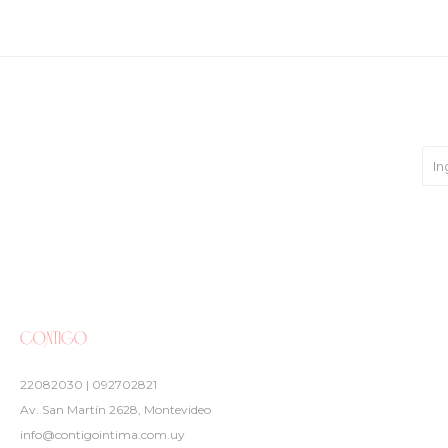
22082030 | 092702821
Av. San Martín 2628, Montevideo
info@contigointima.com.uy