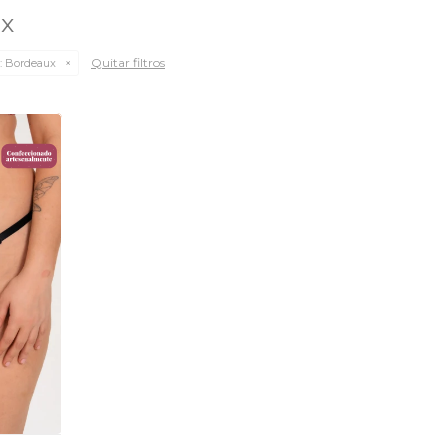
ux
Quitar filtros
:
Bordeaux