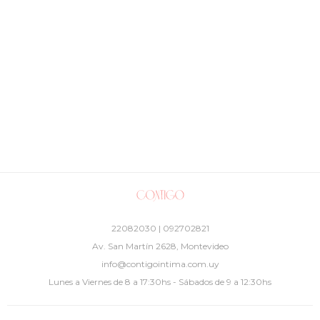
22082030 | 092702821
Av. San Martín 2628, Montevideo
info@contigointima.com.uy
Lunes a Viernes de 8 a 17:30hs - Sábados de 9 a 12:30hs