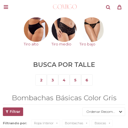

Tiro alto
Tiro medio
Tiro bajo
BUSCA POR TALLE
2
3
4
5
6
Bombachas Básicas Color Gris
Recomendados
Filtrando por:
Ropa Interior
Bombachas
Básicas