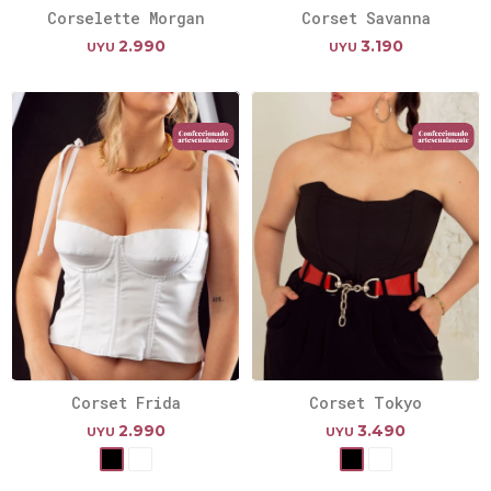
Corselette Morgan
Corset Savanna
2.990
3.190
UYU
UYU
Corset Frida
Corset Tokyo
2.990
3.490
UYU
UYU