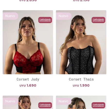
2.690
2.190
UYU
UYU
Corset Judy
Corset Thais
1.690
1.990
UYU
UYU