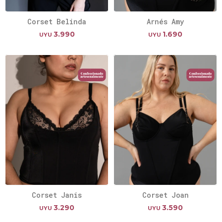
Corset Belinda
Arnés Amy
3.990
1.690
UYU
UYU
Corset Janis
Corset Joan
3.290
3.590
UYU
UYU