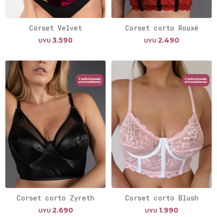
Corset Velvet
Corset corto Rouxé
3.590
2.490
UYU
UYU
Corset corto Zyreth
Corset corto Blush
2.690
1.990
UYU
UYU