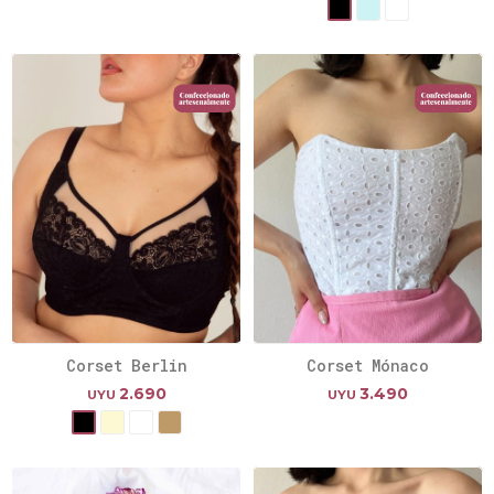
Corset Berlin
Corset Mónaco
2.690
3.490
UYU
UYU