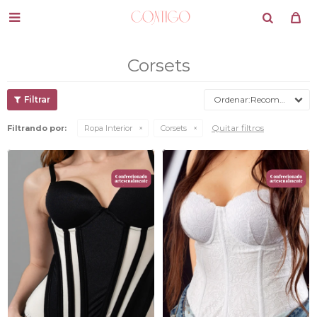

Corsets
Recomendados
Quitar filtros
Filtrando por:
Ropa Interior
Corsets