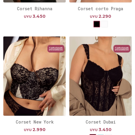
Corset Rihanna
Corset corto Praga
3.450
2.290
UYU
UYU
Corset New York
Corset Dubai
2.990
3.450
UYU
UYU