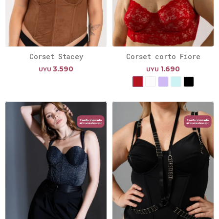
Corset Stacey
Corset corto Fiore
3.590
1.690
UYU
UYU