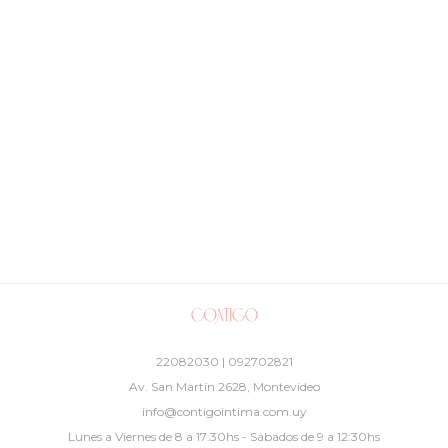
22082030 | 092702821
Av. San Martín 2628, Montevideo
info@contigointima.com.uy
Lunes a Viernes de 8 a 17:30hs - Sábados de 9 a 12:30hs