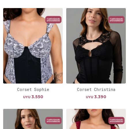
Corset Sophie
Corset Christina
3.550
3.390
UYU
UYU