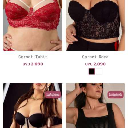
Corset Tabit
Corset Roma
2.690
2.890
UYU
UYU