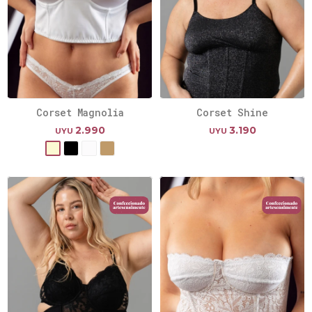
Corset Magnolia
Corset Shine
2.990
3.190
UYU
UYU