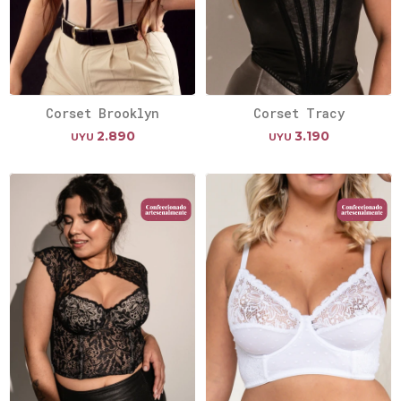
Corset Brooklyn
Corset Tracy
2.890
3.190
UYU
UYU