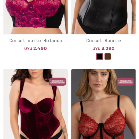
Corset corto Holanda
Corset Bonnie
2.490
3.290
UYU
UYU