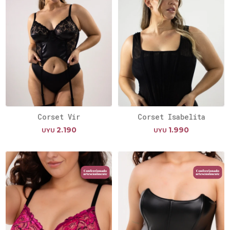
Corset Vir
Corset Isabelita
2.190
1.990
UYU
UYU