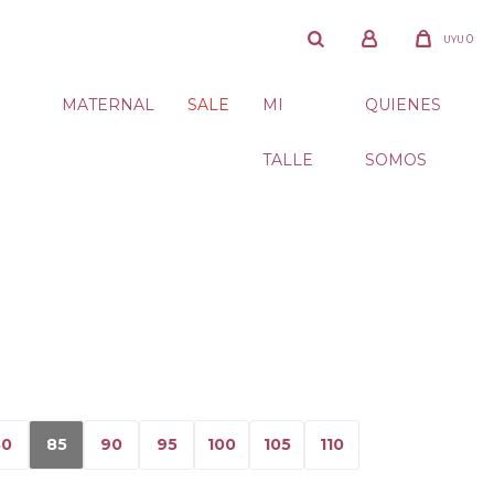
0
UYU
MATERNAL
SALE
MI
QUIENES
TALLE
SOMOS
80
85
90
95
100
105
110