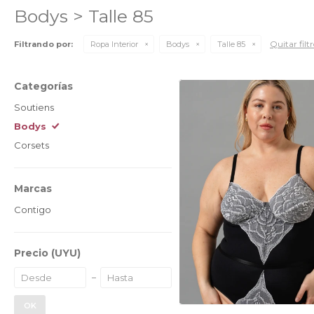
Bodys > Talle 85
Quitar filt
Filtrando por:
Ropa Interior
Bodys
Talle 85
Categorías
Soutiens
Bodys
Corsets
Marcas
Contigo
Precio
(UYU)
OK