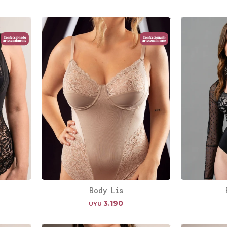
Body Lis
3.190
UYU