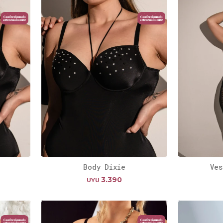
Body Dixie
Ves
3.390
UYU