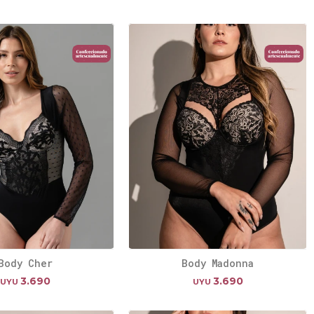
Body Cher
Body Madonna
3.690
3.690
UYU
UYU