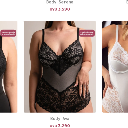
Body Serena
3.590
UYU
Body Ava
3.290
UYU