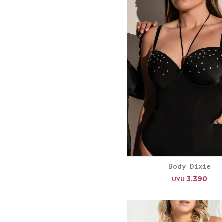
Body Dixie
3.390
UYU