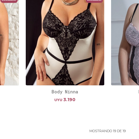
Body Ninna
3.190
UYU
MOSTRANDO
19
DE
19