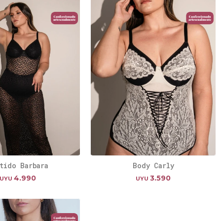
tido Barbara
Body Carly
4.990
3.590
UYU
UYU