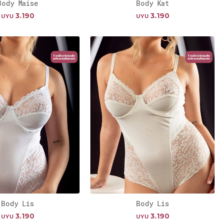
Body Maise
Body Kat
3.190
3.190
UYU
UYU
Body Lis
Body Lis
3.190
3.190
UYU
UYU