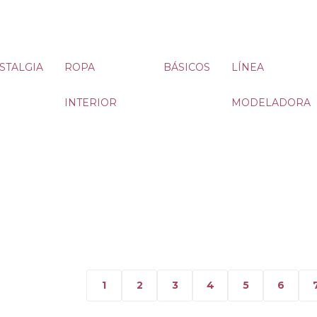
STALGIA
ROPA
BÁSICOS
LÍNEA
INTERIOR
MODELADORA
1
2
3
4
5
6