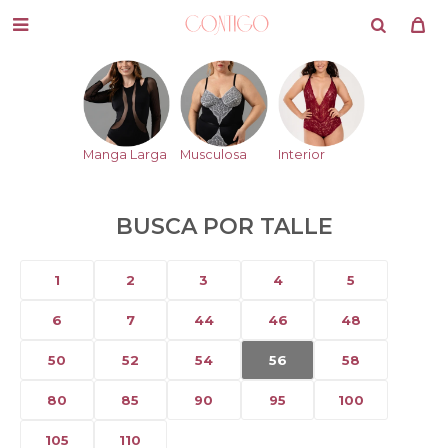

Manga Larga
Musculosa
Interior
BUSCA POR TALLE
1
2
3
4
5
6
7
44
46
48
50
52
54
56
58
80
85
90
95
100
105
110