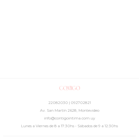
22082030 | 092702821
Av. San Martín 2628, Montevideo
info@contigointima.com.uy
Lunes a Viernes de 8 a 17:30hs - Sábados de 9 a 12:30hs