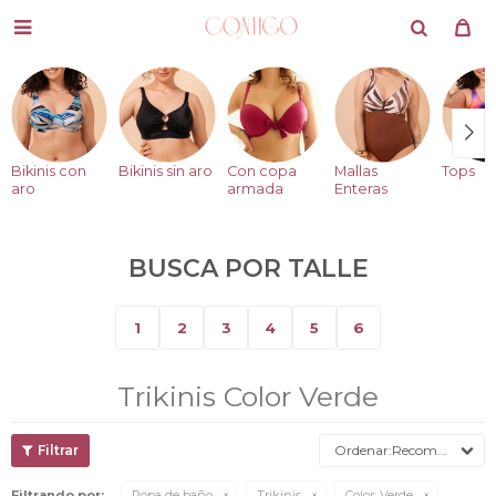

Bikinis con
Bikinis sin aro
Con copa
Mallas
Tops
aro
armada
Enteras
BUSCA POR TALLE
1
2
3
4
5
6
Trikinis Color Verde
Recomendados
Filtrando por:
Ropa de baño
Trikinis
Color:
Verde