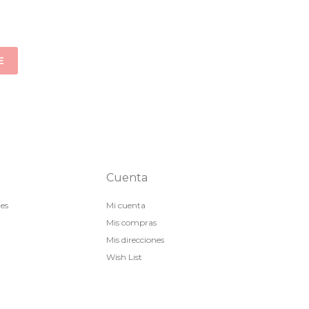
E
Cuenta
nes
Mi cuenta
Mis compras
Mis direcciones
Wish List