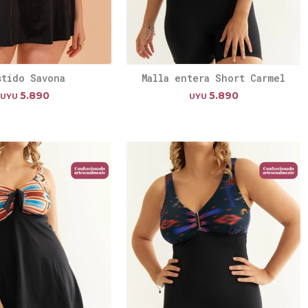
stido Savona
Malla entera Short Carmel
5.890
5.890
UYU
UYU