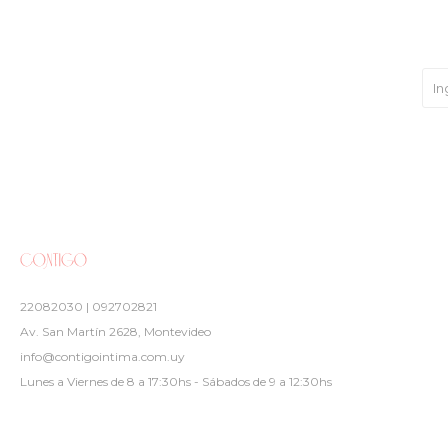
22082030 | 092702821
Av. San Martín 2628, Montevideo
info@contigointima.com.uy
Lunes a Viernes de 8 a 17:30hs - Sábados de 9 a 12:30hs