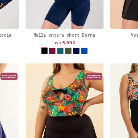
tania
Malla entera short Berna
Ve
5.890
UYU