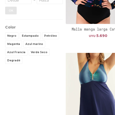
OK
Color
Malla manga larga Ca
5.690
Negro
Estampado
Petróleo
UYU
Magenta
Azul marino
Azul Francia
Verde Seco
Degradé