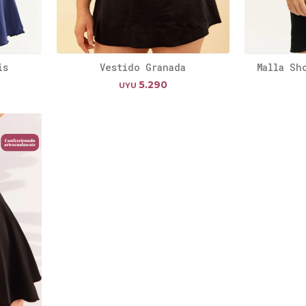
is
Vestido Granada
Malla Sh
5.290
UYU