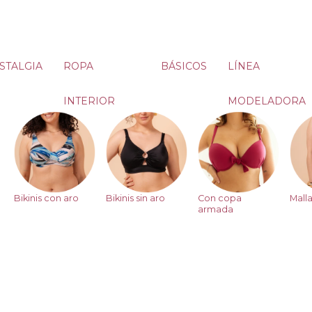
STALGIA
ROPA
BÁSICOS
LÍNEA
INTERIOR
MODELADORA
Bikinis con aro
Bikinis sin aro
Con copa
Malla
armada