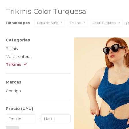
Trikinis Color Turquesa
Qu
Filtrando por:
Ropa de baño
Trikinis
Color:
Turquesa
Categorías
Bikinis
Mallas enteras
Trikinis
Marcas
Contigo
Precio
(UYU)