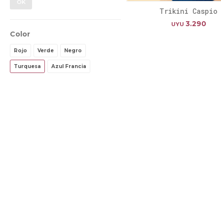
OK
Trikini Caspio
3.290
UYU
Color
Rojo
Verde
Negro
Turquesa
Azul Francia