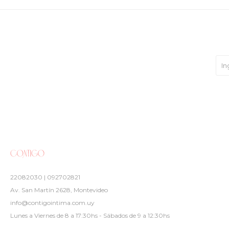
22082030 | 092702821
Av. San Martín 2628, Montevideo
info@contigointima.com.uy
Lunes a Viernes de 8 a 17:30hs - Sábados de 9 a 12:30hs