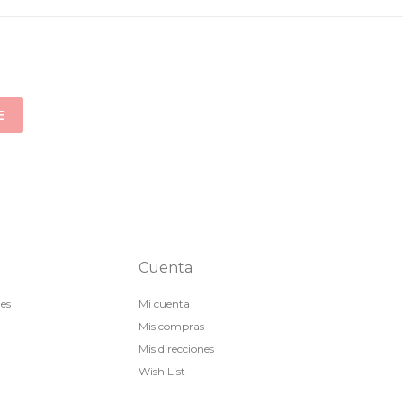
E
Cuenta
nes
Mi cuenta
Mis compras
Mis direcciones
Wish List