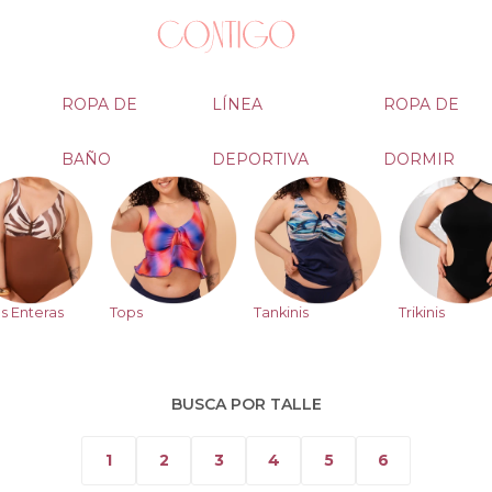
ROPA DE
LÍNEA
ROPA DE
BAÑO
DEPORTIVA
DORMIR
s Enteras
Tops
Tankinis
Trikinis
BUSCA POR TALLE
1
2
3
4
5
6