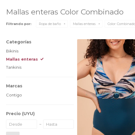
Mallas enteras Color Combinado
Filtrando por:
Ropa de baño
Mallas enteras
Color:
Combinad
Categorías
Bikinis
Mallas enteras
Tankinis
Marcas
Contigo
Precio
(UYU)