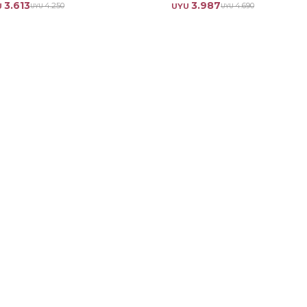
3.613
3.987
4.250
4.690
U
UYU
UYU
UYU