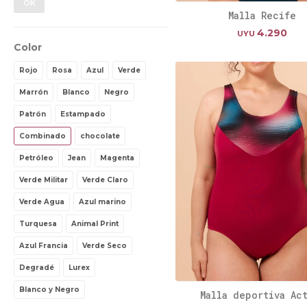
OK
Malla Recife
4.290
UYU
Color
Rojo
Rosa
Azul
Verde
Marrón
Blanco
Negro
Patrón
Estampado
Combinado
chocolate
Petróleo
Jean
Magenta
Verde Militar
Verde Claro
Verde Agua
Azul marino
Turquesa
Animal Print
Azul Francia
Verde Seco
Degradé
Lurex
Blanco y Negro
Malla deportiva Ac