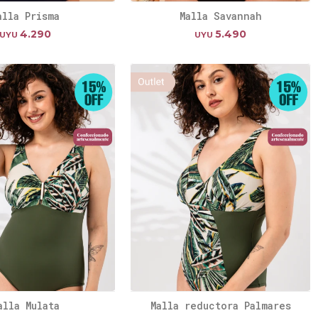
alla Prisma
Malla Savannah
4.290
5.490
UYU
UYU
alla Mulata
Malla reductora Palmares