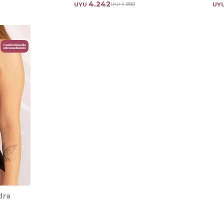
4.242
4.990
UYU
UY
UYU
dra