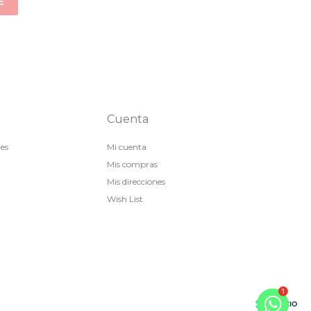
E
Cuenta
nes
Mi cuenta
Mis compras
Mis direcciones
Wish List