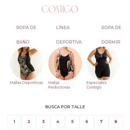
ROPA DE
LÍNEA
ROPA DE
BAÑO
DEPORTIVA
DORMIR
Mallas Deportivas
Mallas
Especiales
Reductoras
Contigo
BUSCA POR TALLE
1
2
3
4
5
6
7
8