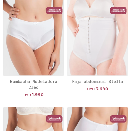
Bombacha Modeladora
Faja abdominal Stella
Cleo
3.690
UYU
1.990
UYU