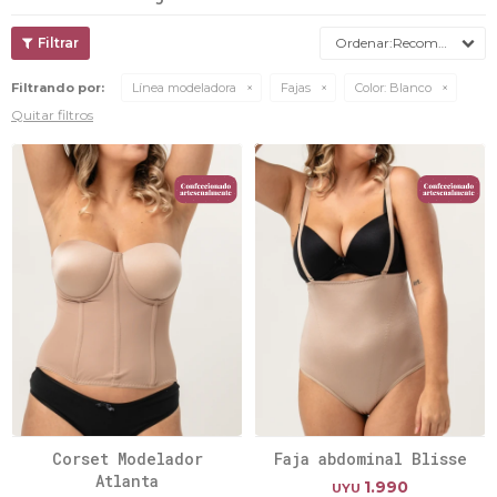
Recomendados
Filtrando por:
Línea modeladora
Fajas
Color:
Blanco
Quitar filtros
Corset Modelador
Faja abdominal Blisse
Atlanta
1.990
UYU