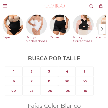

Fajas
Bodys
Calzas
Tops y
Camise
Modeladores
Correctores
BUSCA POR TALLE
1
2
3
4
5
6
7
8
80
85
90
95
100
105
110
Fajas Color Blanco