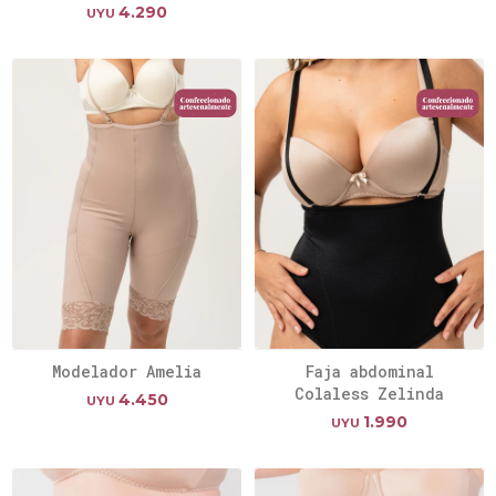
4.290
UYU
Modelador Amelia
Faja abdominal
Colaless Zelinda
4.450
UYU
1.990
UYU