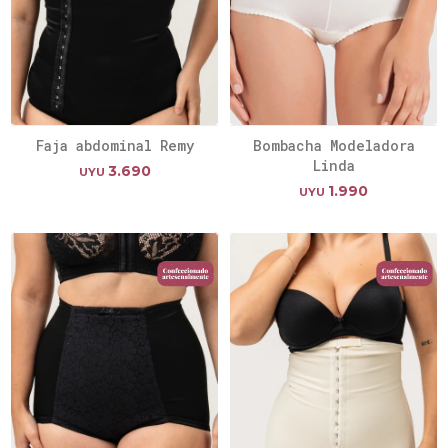
Faja abdominal Remy
Bombacha Modeladora
Linda
3.690
UYU
1.990
UYU