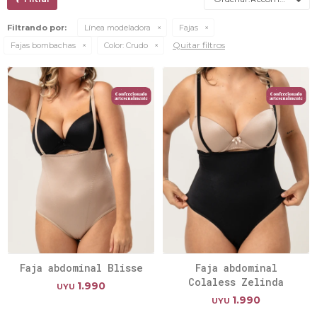
Filtrando por:
Línea modeladora
Fajas
Quitar filtros
Fajas bombachas
Color:
Crudo
Faja abdominal Blisse
Faja abdominal
Colaless Zelinda
1.990
UYU
1.990
UYU