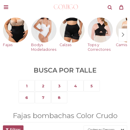

Fajas
Bodys
Calzas
Tops y
Camise
Modeladores
Correctores
BUSCA POR TALLE
1
2
3
4
5
6
7
8
Fajas bombachas Color Crudo
Recomendados