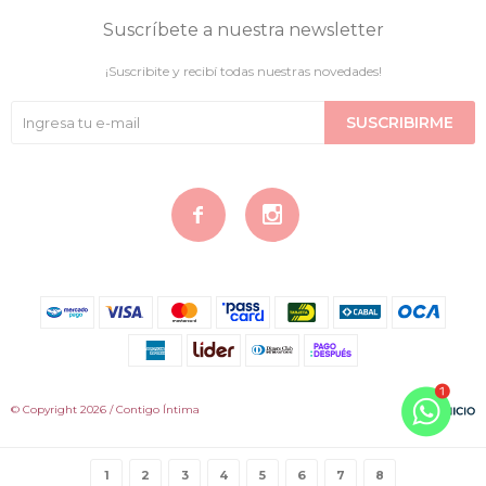
Suscríbete a nuestra newsletter
¡Suscribite y recibí todas nuestras novedades!
SUSCRIBIRME


© Copyright 2026 / Contigo Íntima
1
2
3
4
5
6
7
8