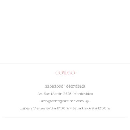
22082030 | 092702821
Av. San Martín 2628, Montevideo
info@contigointima.com.uy
Lunes a Viernes de 8 a 17:30hs - Sábados de 9 a 12:30hs