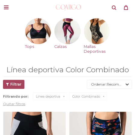

Tops
Calzas
Mallas
Deportivas
Línea deportiva Color Combinado
Recomendados
Filtrando por:
Línea deportiva
Color:
Combinado
Quitar filtros