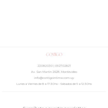
22082030 | 092702821
Av. San Martín 2628, Montevideo
info@contigointima.com.uy
Lunes a Viernes de 8 a 17:30hs - Sábados de 9 a 12:30hs