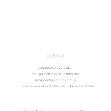
22082030 | 092702821
Av. San Martín 2628, Montevideo
info@contigointima.com.uy
Lunes a Viernes de 8 a 17:30hs - Sábados de 9 a 12:30hs