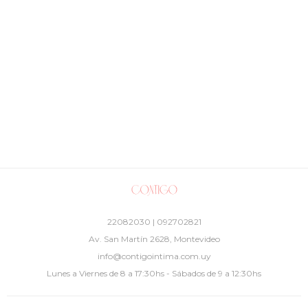
22082030 | 092702821
Av. San Martín 2628, Montevideo
info@contigointima.com.uy
Lunes a Viernes de 8 a 17:30hs - Sábados de 9 a 12:30hs