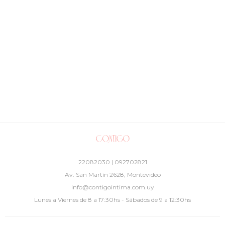
22082030 | 092702821
Av. San Martín 2628, Montevideo
info@contigointima.com.uy
Lunes a Viernes de 8 a 17:30hs - Sábados de 9 a 12:30hs