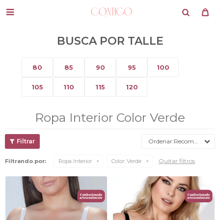

BUSCA POR TALLE
80
85
90
95
100
105
110
115
120
Ropa Interior Color Verde
Recomendados
Quitar filtros
Filtrando por:
Ropa Interior
Color:
Verde