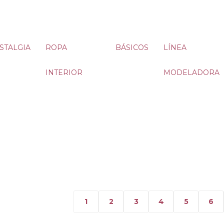
STALGIA
ROPA
BÁSICOS
LÍNEA
INTERIOR
MODELADORA
1
2
3
4
5
6