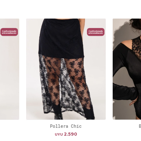
Pollera Chic
2.590
UYU