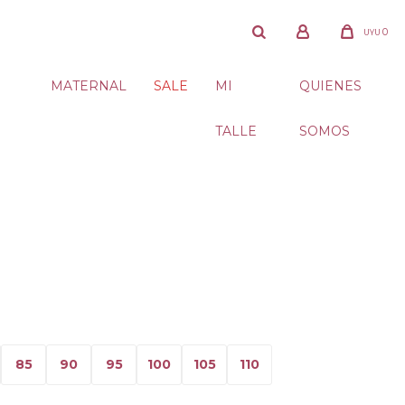
0
UYU
MATERNAL
SALE
MI
QUIENES
TALLE
SOMOS
85
90
95
100
105
110