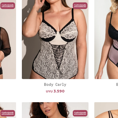
Body Carly
3.590
UYU