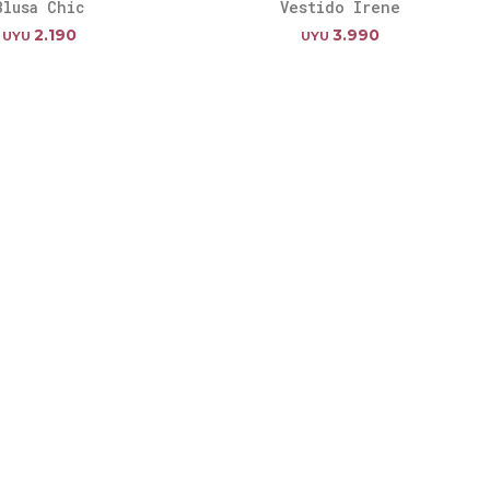
Blusa Chic
Vestido Irene
2.190
3.990
UYU
UYU