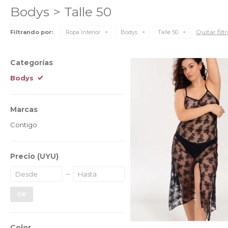
Bodys > Talle 50
Quitar filt
Filtrando por:
Ropa Interior
Bodys
Talle 50
Categorías
Bodys
Marcas
Contigo
Precio
(UYU)
OK
Color