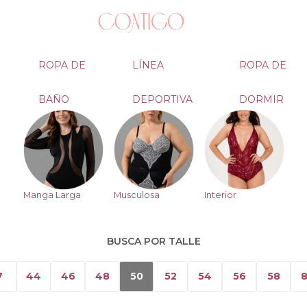
ROPA DE
LÍNEA
ROPA DE
BAÑO
DEPORTIVA
DORMIR
Manga Larga
Musculosa
Interior
BUSCA POR TALLE
7
44
46
48
50
52
54
56
58