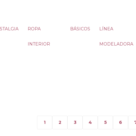
STALGIA
ROPA
BÁSICOS
LÍNEA
INTERIOR
MODELADORA
1
2
3
4
5
6