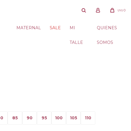
0
UYU
MATERNAL
SALE
MI
QUIENES
TALLE
SOMOS
80
85
90
95
100
105
110