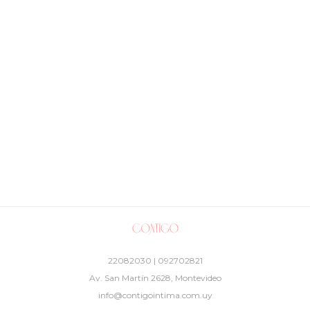
22082030 | 092702821
Av. San Martín 2628, Montevideo
info@contigointima.com.uy