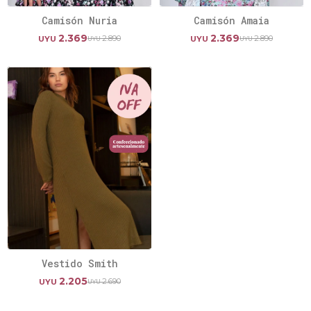
Camisón Nuria
Camisón Amaia
2.369
2.369
2.890
2.890
UYU
UYU
UYU
UYU
Vestido Smith
2.205
2.690
UYU
UYU