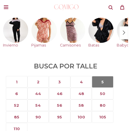

Invierno
Pijamas
Camisones
Batas
Babydo
BUSCA POR TALLE
1
2
3
4
5
6
44
46
48
50
52
54
56
58
80
85
90
95
100
105
110