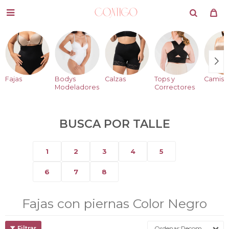

Fajas
Bodys
Calzas
Tops y
Camise
Modeladores
Correctores
BUSCA POR TALLE
1
2
3
4
5
6
7
8
Fajas con piernas Color Negro
Recomendados