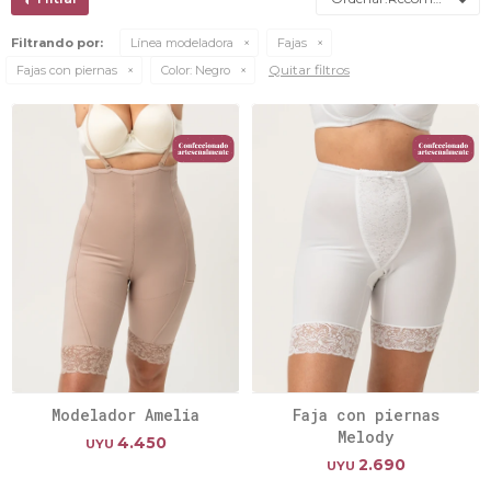
Filtrando por:
Línea modeladora
Fajas
Quitar filtros
Fajas con piernas
Color:
Negro
Modelador Amelia
Faja con piernas
Melody
4.450
UYU
2.690
UYU