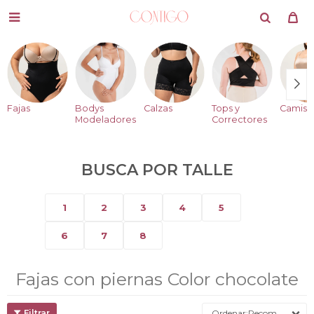

Fajas
Bodys
Calzas
Tops y
Camise
Modeladores
Correctores
BUSCA POR TALLE
1
2
3
4
5
6
7
8
Fajas con piernas Color chocolate
Recomendados