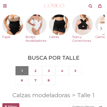

Fajas
Bodys
Calzas
Tops y
Camise
Modeladores
Correctores
BUSCA POR TALLE
1
2
3
4
5
6
7
8
Calzas modeladoras > Talle 1
Recomendados