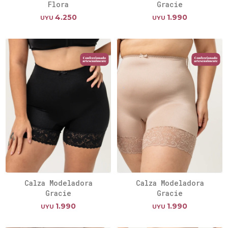
Flora
Gracie
4.250
1.990
UYU
UYU
Calza Modeladora
Calza Modeladora
Gracie
Gracie
1.990
1.990
UYU
UYU