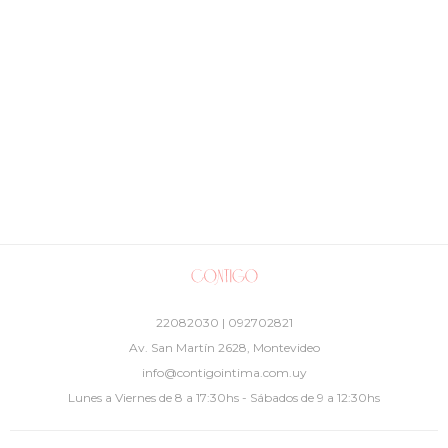
22082030 | 092702821
Av. San Martín 2628, Montevideo
info@contigointima.com.uy
Lunes a Viernes de 8 a 17:30hs - Sábados de 9 a 12:30hs