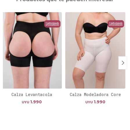
Calza Levantacola
Calza Modeladora Core
1.990
1.990
UYU
UYU