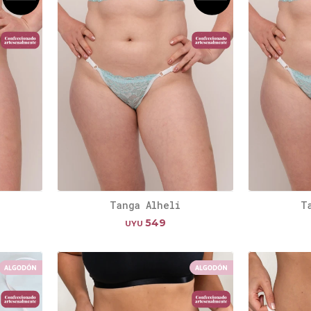
Tanga Alheli
T
549
UYU