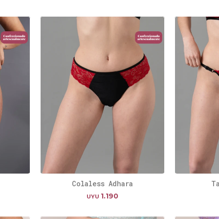
a
Colaless Adhara
T
1.190
UYU