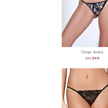
Tanga Anahí
549
UYU