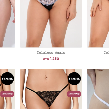
Colaless Anais
Co
1.250
UYU