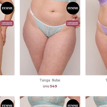
Tanga Nube
549
UYU