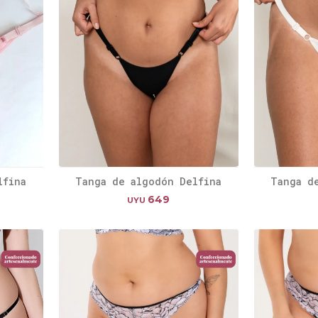
lfina
Tanga de algodón Delfina
Tanga d
649
UYU