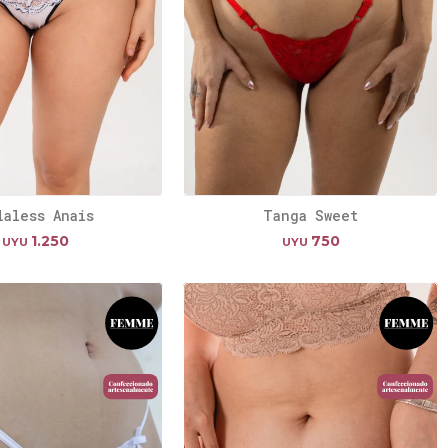
laless Anais
Tanga Sweet
1.250
750
UYU
UYU