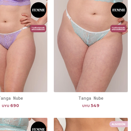
Tanga Nube
Tanga Nube
690
549
UYU
UYU