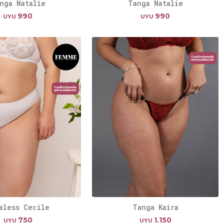
nga Natalie
Tanga Natalie
990
990
UYU
UYU
aless Cecile
Tanga Kaira
750
1.150
UYU
UYU