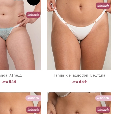
anga Alheli
Tanga de algodón Delfina
549
649
UYU
UYU