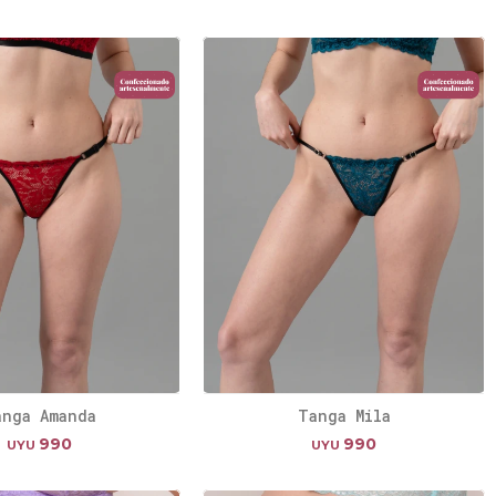
anga Amanda
Tanga Mila
990
990
UYU
UYU