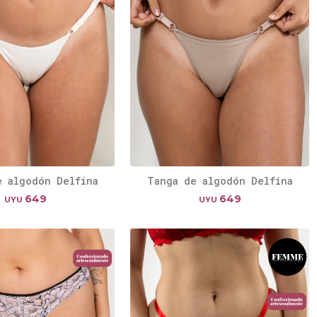
e algodón Delfina
Tanga de algodón Delfina
649
649
UYU
UYU