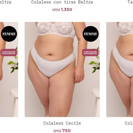
eltza
Colaless con tiras Beltza
Ta
1.350
UYU
Colaless Cecile
Col
750
UYU