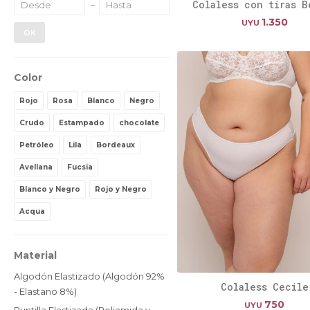
Colaless con tiras B
1.350
UYU
OK
Color
Rojo
Rosa
Blanco
Negro
Crudo
Estampado
chocolate
Petróleo
Lila
Bordeaux
Avellana
Fucsia
Blanco y Negro
Rojo y Negro
Acqua
Material
Algodón Elastizado (Algodón 92%
Colaless Cecile
- Elastano 8%)
750
UYU
Puntilla Elastizada (Poliamida y