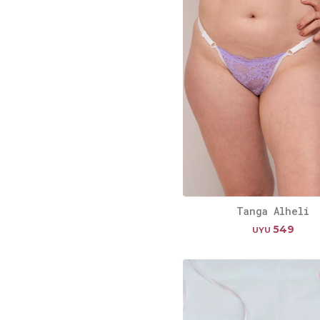
Tanga Alheli
549
UYU