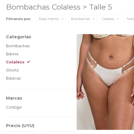
Bombachas Colaless > Talle 5
Filtrando por:
Ropa Interior
Bombachas
Colaless
Talle
Categorías
Bombachas
Bikinis
Colaless
Shorts
Básicas
Marcas
Contigo
Precio
(UYU)