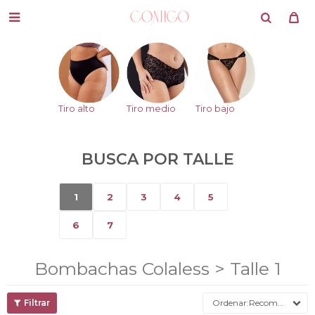

Tiro alto
Tiro medio
Tiro bajo
BUSCA POR TALLE
1
2
3
4
5
6
7
Bombachas Colaless > Talle 1
Recomendados