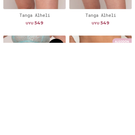
Tanga Alheli
Tanga Alheli
549
549
UYU
UYU
Tanga Alheli
Tanga de algodón
Delfina
549
UYU
649
UYU