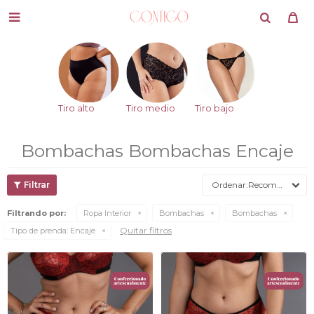

Tiro alto
Tiro medio
Tiro bajo
Bombachas Bombachas Encaje
Recomendados
Filtrando por:
Ropa Interior
Bombachas
Bombachas
Quitar filtros
Tipo de prenda:
Encaje