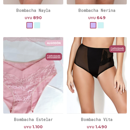
Bombacha Nayla
Bombacha Nerina
890
649
UYU
UYU
Bombacha Estelar
Bombacha Vita
1.100
1.490
UYU
UYU