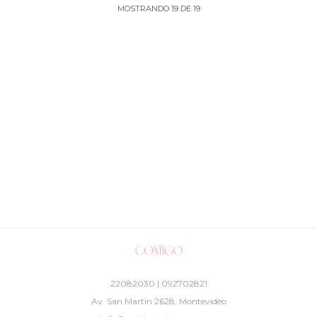
MOSTRANDO
19
DE
19
22082030 | 092702821
Av. San Martín 2628, Montevideo