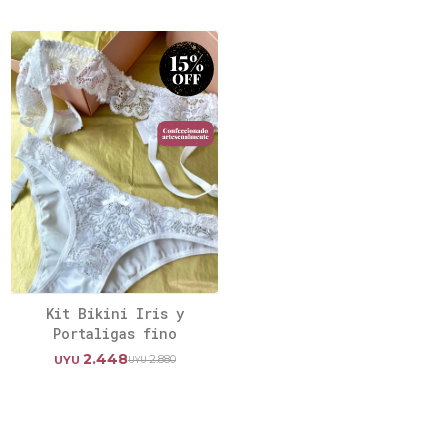
Kit Bikini Iris y
Portaligas fino
2.448
2.880
UYU
UYU